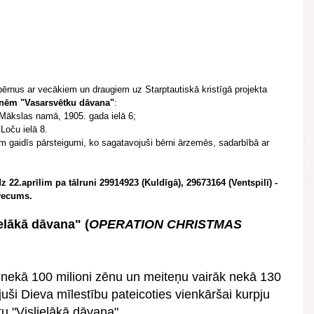
ēm "Vasarsvētku dāvana"
:  
Mākslas namā, 1905. gada ielā 6;  
 Loču ielā 8.  
m gaidīs pārsteigumi, ko sagatavojuši bērni ārzemēs, sadarbībā ar 
z 22.aprīlim pa tālruni 29914923 (Kuldīgā), 29673164 (Ventspilī) - 
 vecums.
elākā dāvana" (
OPERATION CHRISTMAS 
nekā 100 milioni zēnu un meiteņu vairāk nekā 130 
juši Dieva mīlestību pateicoties vienkāršai kurpju 
u "Vislielākā dāvana". 