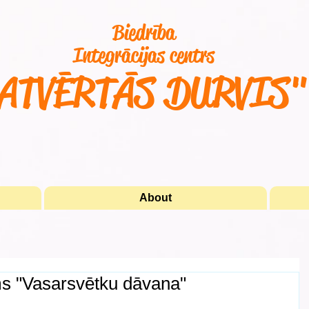
Biedrība
Integrācijas centrs
ATVĒRTĀS DURVIS
About
s "Vasarsvētku dāvana"