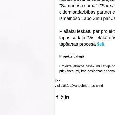
"Samarieša soma" (
"Samar
citiem sadarbības partnerie
izmainošo Labo Ziņu par Jē
Plašāku ieskatu par projek
lapas sadaļu "Vislielākā dā
tapšanas procesā 
šeit.
Projekts Latvijā
Projekta ietvaros pasākumi Latvijā n
priekšnesumi, kas noslēdzas ar dāva
Tagi:
vislielākā dāvana
christmas child