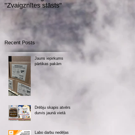
"Zvaigznītes stāsts"
Recent Posts
Jauns iepirkums
pārtikas pakām
Drēbju skapis atvērs
durvis jaunā vietā
Labo darbu nedēļas