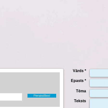
Vārds *
Epasts *
Tēma
Pierakstīties!
Teksts