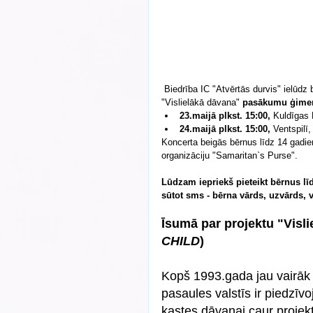
 Biedrība IC "Atvērtās durvis" ielūdz bērnus ar vecākiem un draugiem uz Starptautiskā kristīgā projekta 
"Vislielākā dāvana" 
pasākumu ģimen
23.maijā plkst. 15:00,
 Kuldīgas 
24.maijā plkst. 15:00,
 Ventspilī,
Koncerta beigās bērnus līdz 14 gadie
organizāciju "Samaritan`s Purse". 
Lūdzam iepriekš pieteikt bērnus līd
sūtot sms - bērna vārds, uzvārds,
Īsumā par projektu "Visli
CHILD
)
Kopš 1993.gada jau vairāk 
pasaules valstīs ir piedzīvo
kastes dāvanai caur projekt