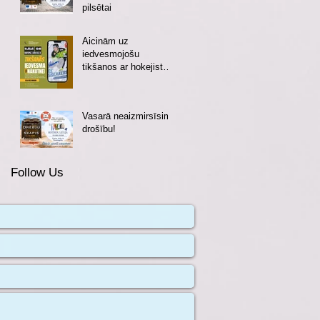
pilsētai
Aicinām uz
iedvesmojošu
tikšanos ar hokejistu
Eduardu Hugo
Jansonu!
Vasarā neaizmirsīsim
drošību!
Follow Us