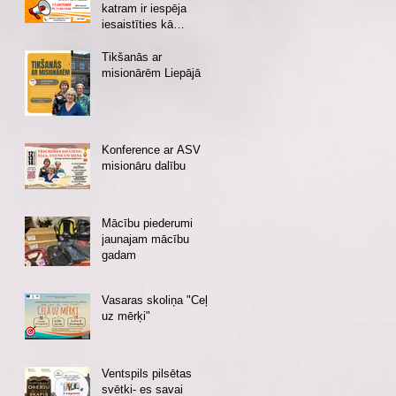
katram ir iespēja
iesaistīties kā
brīvprātīgajam vai
ziedotājam
Tikšanās ar
misionārēm Liepājā
Konference ar ASV
misionāru dalību
Mācību piederumi
jaunajam mācību
gadam
Vasaras skoliņa "Ceļā
uz mērķi"
Ventspils pilsētas
svētki- es savai