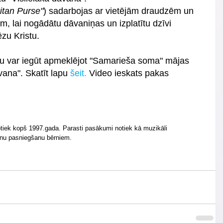
itan Purse"
) sadarbojas ar vietējām draudzēm un 
m, lai nogādātu dāvaniņas un izplatītu dzīvi 
zu Kristu. 
tu var iegūt apmeklējot "Samarieša soma" mājas 
vana". Skatīt lapu 
šeit.
 Video ieskats pakas 
otiek kopš 1997.gada. Parasti pasākumi notiek kā muzikāli 
nu pasniegšanu bērniem. 