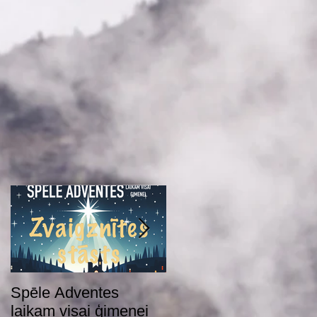
Spēle Adventes
Adventes spēle 2022
laikam visai ģimenei