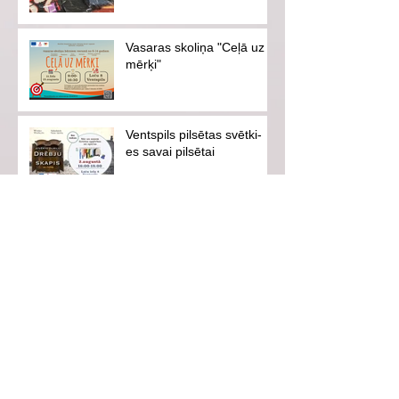
Vasaras skoliņa "Ceļā uz
mērķi"
Ventspils pilsētas svētki-
es savai pilsētai
Aicinām uz iedvesmojošu
tikšanos ar hokejistu
Eduardu Hugo Jansonu!
Vasarā neaizmirsīsim
drošību!