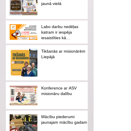
jaunā vietā
Labo darbu nedēļas
katram ir iespēja
iesaistīties kā
brīvprātīgajam vai
ziedotājam
Tikšanās ar misionārēm
Liepājā
Konference ar ASV
misionāru dalību
Mācību piederumi
jaunajam mācību gadam