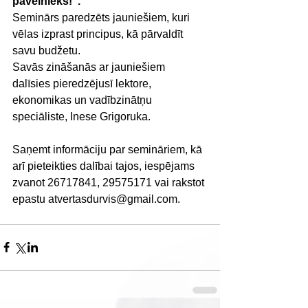
pavēlnieks!". 
Seminārs paredzēts jauniešiem, kuri 
vēlas izprast principus, kā pārvaldīt 
savu budžetu. 
Savās zināšanās ar jauniešiem 
dalīsies pieredzējusī lektore, 
ekonomikas un vadībzinātņu 
speciāliste, Inese Grigoruka. 
Saņemt informāciju par semināriem, kā 
arī pieteikties dalībai tajos, iespējams 
zvanot 26717841, 29575171 vai rakstot 
epastu atvertasdurvis@gmail.com. 