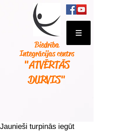
Biedrība
Integrācijas centrs
"ATVĒRTĀS
DURVIS
"
Jaunieši turpinās iegūt