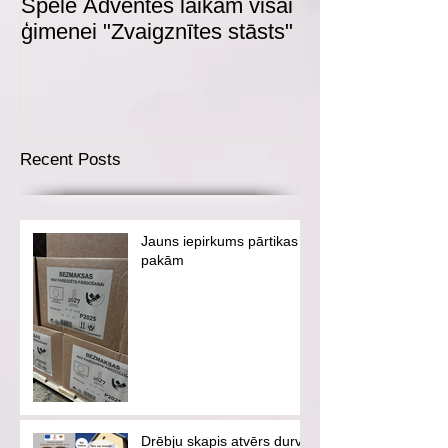
Spēle Adventes laikam visai
Adventes spēl
ģimenei "Zvaigznītes stāsts"
Recent Posts
Jauns iepirkums pārtikas
pakām
Drēbju skapis atvērs durvis