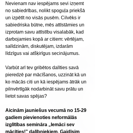
Nevienam nav iespējams sevi izņemt 
no sabiedrības, nolikt spoguļa priekšā 
un izpētīt no visās pusēm. Cilvēks ir 
sabiedriska būtne, mēs attīstāmies un 
izprotam savu attīstību visalabāk, kad 
darbojamies kopā ar citiem: vērtējam, 
salīdzinām, diskutējam, izdarām 
līdzīgus vai atšķirīgus secinājumus. 
Varbūt arī tev gribētos dalīties savā 
pieredzē par mācīšanos, uzzināt kā un 
ko mācās citi un kā iespējams ātrāk un 
pilnvērtīgāk nodarbināt savu prātu un 
lietot savas spējas? 
Aicinām jauniešus vecumā no 15-29 
gadiem pievienoties neformālās 
izglītības semināra „Iemāci sev 
mācīties!” dalībniekiem. Gaidīsim 