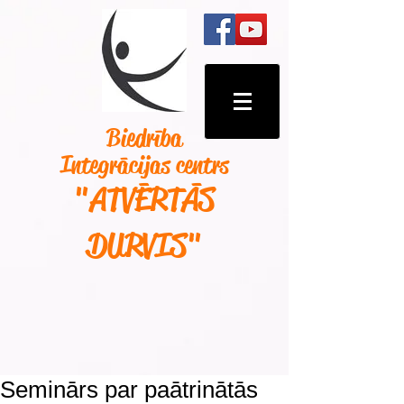
Biedrība
Integrācijas centrs
"ATVĒRTĀS
DURVIS
"
Seminārs par paātrinātās