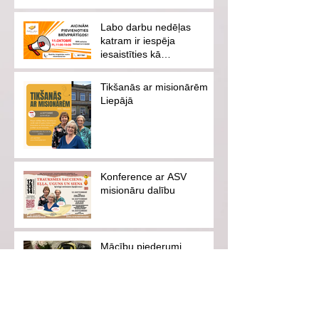
Labo darbu nedēļas
katram ir iespēja
iesaistīties kā
brīvprātīgajam vai
ziedotājam
Tikšanās ar misionārēm
Liepājā
Konference ar ASV
misionāru dalību
Mācību piederumi
jaunajam mācību gadam
Vasaras skoliņa "Ceļā uz