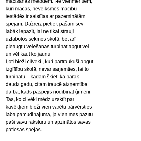
mācīšanās metodēm. Ne vienmēr tiem, 
kuri mācās, neveiksmes mācību 
iestādēs ir saistītas ar pazeminātām 
spējām. Dažreiz pietiek pašam sevi 
labāk iepazīt, lai ne tikai strauji 
uzlabotos sekmes skolā, bet arī 
pieaugtu vēlēšanās turpināt apgūt vēl 
un vēl kaut ko jaunu. 
Ļoti bieži cilvēki , kuri pārtraukuši apgūt 
izglītību skolā, nevar saņemties, lai to 
turpinātu – kādam šķiet, ka pārāk 
daudz gadu, citam traucē aizņemtība 
darbā, kāds paspējis nodibināt ģimeni. 
Tas, ko cilvēki mēdz uzsktīt par 
kavēkļiem bieži vien varētu pārvērsties 
labā pamudinājumā, ja vien mēs pazītu 
paši savu raksturu un apzinātos savas 
patiesās spējas. 