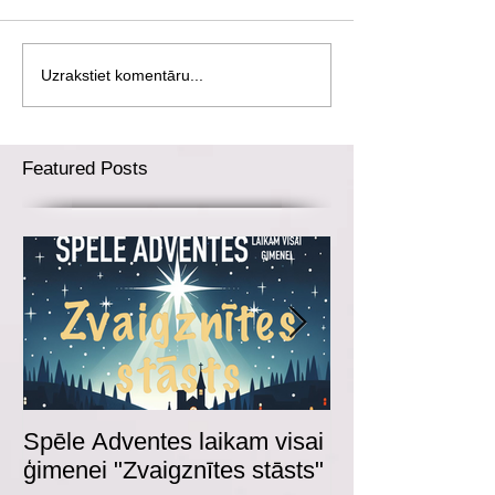
Uzrakstiet komentāru...
Featured Posts
Spēle Adventes laikam visai
Adventes spēl
ģimenei "Zvaigznītes stāsts"