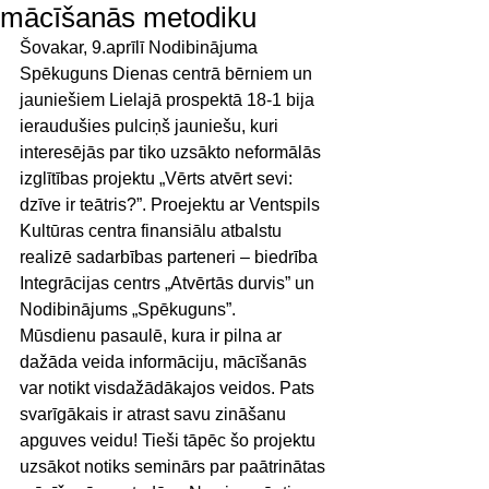
mācīšanās metodiku
Šovakar, 9.aprīlī Nodibinājuma 
Spēkuguns Dienas centrā bērniem un 
jauniešiem Lielajā prospektā 18-1 bija 
ieraudušies pulciņš jauniešu, kuri 
interesējās par tiko uzsākto neformālās 
izglītības projektu „Vērts atvērt sevi: 
dzīve ir teātris?”. Proejektu ar Ventspils 
Kultūras centra finansiālu atbalstu 
realizē sadarbības parteneri – biedrība 
Integrācijas centrs „Atvērtās durvis” un 
Nodibinājums „Spēkuguns”. 
Mūsdienu pasaulē, kura ir pilna ar 
dažāda veida informāciju, mācīšanās 
var notikt visdažādākajos veidos. Pats 
svarīgākais ir atrast savu zināšanu 
apguves veidu! Tieši tāpēc šo projektu 
uzsākot notiks seminārs par paātrinātas 