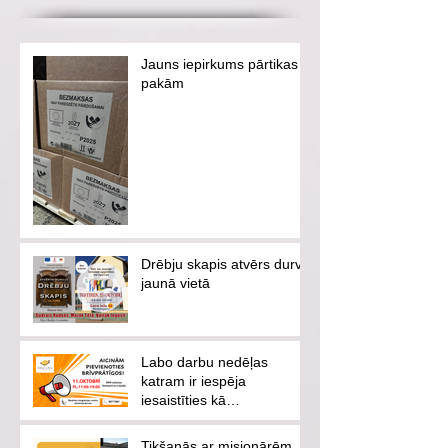
Jauns iepirkums pārtikas
pakām
Drēbju skapis atvērs durvis
jaunā vietā
Labo darbu nedēļas
katram ir iespēja
iesaistīties kā
brīvprātīgajam vai
ziedotājam
Tikšanās ar misionārēm