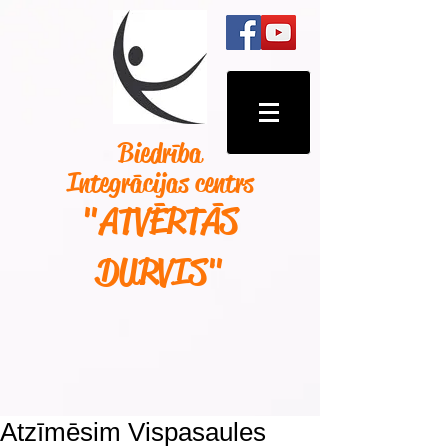
Biedrība
Integrācijas centrs
"ATVĒRTĀS
DURVIS
"
Atzīmēsim Vispasaules