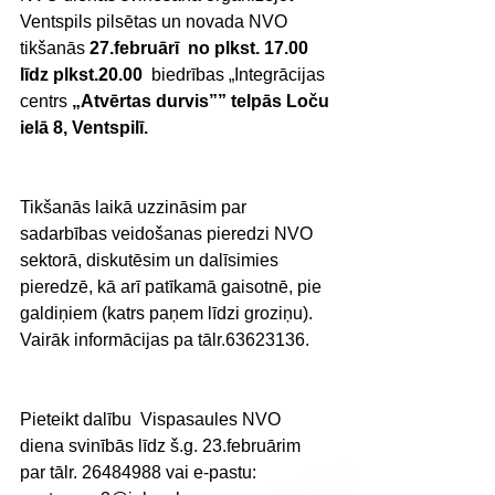
Ventspils pilsētas un novada NVO  
tikšanās 
27.februārī  no plkst. 17.00 
līdz plkst.20.00
  biedrības „Integrācijas 
centrs
 „Atvērtas durvis”” telpās Loču 
ielā 8, Ventspilī. 
Tikšanās laikā uzzināsim par 
sadarbības veidošanas pieredzi NVO 
sektorā, diskutēsim un dalīsimies 
pieredzē, kā arī patīkamā gaisotnē, pie 
galdiņiem (katrs paņem līdzi groziņu).  
Vairāk informācijas pa tālr.63623136. 
Pieteikt dalību  Vispasaules NVO  
diena svinībās līdz š.g. 23.februārim 
par tālr. 26484988 vai e-pastu: 