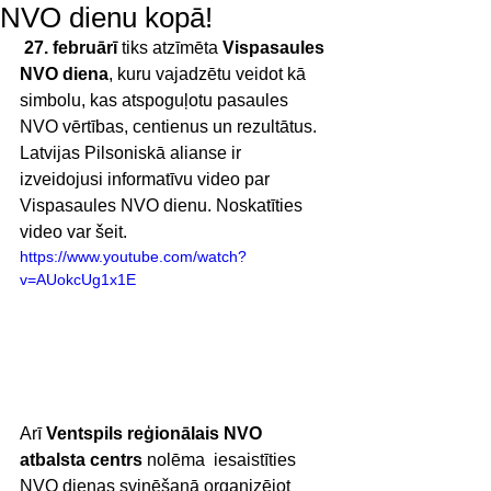
NVO dienu kopā!
27. februārī 
tiks atzīmēta 
Vispasaules 
NVO diena
, kuru vajadzētu veidot kā 
simbolu, kas atspoguļotu pasaules 
NVO vērtības, centienus un rezultātus. 
Latvijas Pilsoniskā alianse ir 
izveidojusi informatīvu video par 
Vispasaules NVO dienu. Noskatīties 
video var šeit. 
https://www.youtube.com/watch?
v=AUokcUg1x1E
Arī 
Ventspils reģionālais NVO 
atbalsta centrs
 nolēma  iesaistīties 
NVO dienas svinēšanā organizējot 