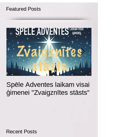
Featured Posts
Spēle Adventes laikam visai
Adventes spēl
ģimenei "Zvaigznītes stāsts"
Recent Posts