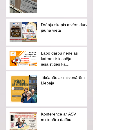
Drēbju skapis atvērs durvis
jaunā vietā
Labo darbu nedēļas
katram ir iespēja
iesaistīties kā
brīvprātīgajam vai
ziedotājam
Tikšanās ar misionārēm
Liepājā
Konference ar ASV
misionāru dalību