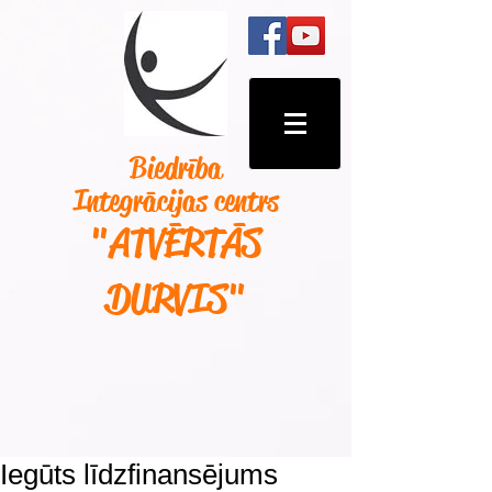
Biedrība
Integrācijas centrs
"ATVĒRTĀS
DURVIS
"
Iegūts līdzfinansējums