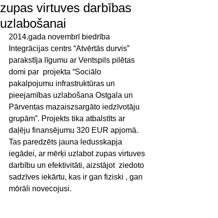
zupas virtuves darbības
uzlabošanai
2014.gada novembrī biedrība 
Integrācijas centrs “Atvērtās durvis” 
parakstīja līgumu ar Ventspils pilētas 
domi par  projekta “Sociālo 
pakalpojumu infrastruktūras un 
pieejamības uzlabošana Ostgala un 
Pārventas mazaiszsargāto iedzīvotāju 
grupām”. Projekts tika atbalstīts ar 
daļēju finansējumu 320 EUR apjomā. 
Tas paredzēts jauna ledusskapja 
iegādei, ar mērķi uzlabot zupas virtuves 
darbību un efektivitāti, aizstājot  ziedoto 
sadzīves iekārtu, kas ir gan fiziski , gan 
mōrāli novecojusi. 