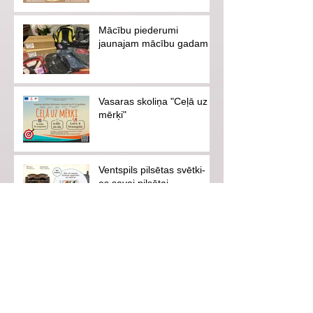
Mācību piederumi
jaunajam mācību gadam
Vasaras skoliņa "Ceļā uz
mērķi"
Ventspils pilsētas svētki-
es savai pilsētai
Aicinām uz iedvesmojošu
tikšanos ar hokejistu
Eduardu Hugo Jansonu!