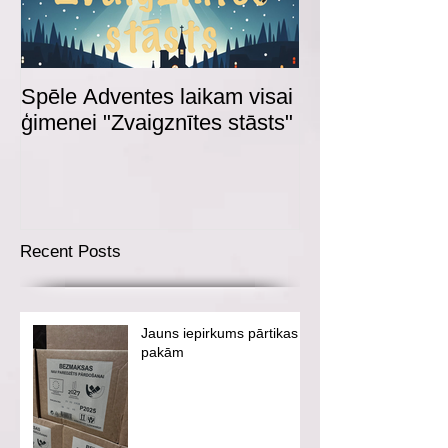
Spēle Adventes laikam visai
Adventes spēl
ģimenei "Zvaigznītes stāsts"
Recent Posts
Jauns iepirkums pārtikas
pakām