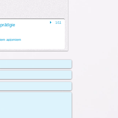
1/11
prātīgie
uniem apjomiem