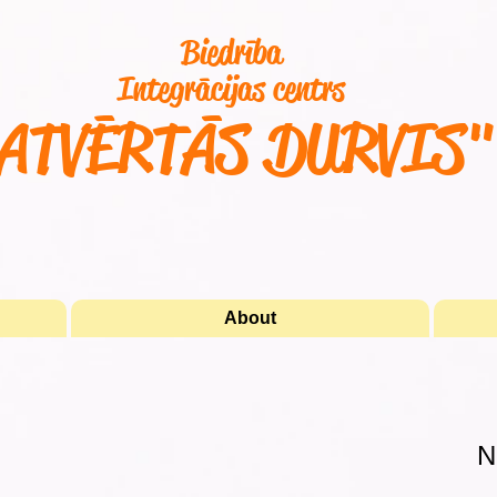
Biedrība
Integrācijas centrs
ATVĒRTĀS DURVIS
About
N