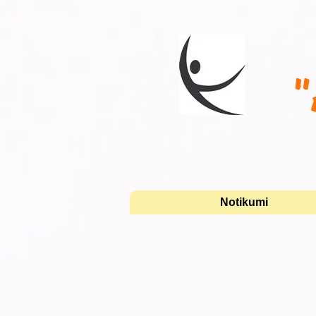
"
Notikumi