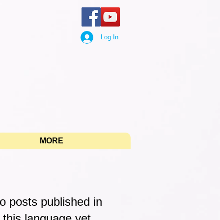
Log In
"
MORE
o posts published in
this language yet