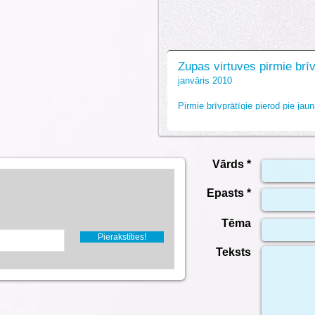
Zupas virtuves pirmie brīv
janvāris 2010
Pirmie brīvprātīgie pierod pie ja
Vārds *
Epasts *
Tēma
Pierakstīties!
Teksts